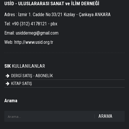
USİD - ULUSLARARASI SANAT ve İLİM DERNEĞİ
Adres :
İzmir 1. Cadde No:33/21 Kızılay - Çankaya ANKARA
Tel:
+90 (312) 4178121 - pbx
Email:
usiddernegi@gmail.com
Web:
http://www.usid.org.tr
SIK
KULLANILANLAR
DERGİ SATIŞ - ABONELİK
KİTAP SATIŞ
Arama
ARAMA