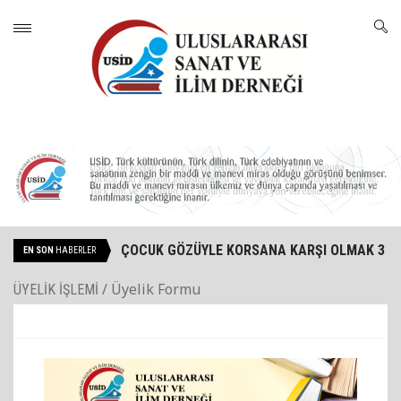
ÇOCUK GÖZÜYLE KORSANA KARŞI OLMAK 3
EN SON
HABERLER
PROJESİ MAMAK İLÇE HALK KÜTÜPHANESİ
/ Üyelik Formu
ÜYELİK İŞLEMİ
DRAMA ETKİNLİĞİ YAPILDI